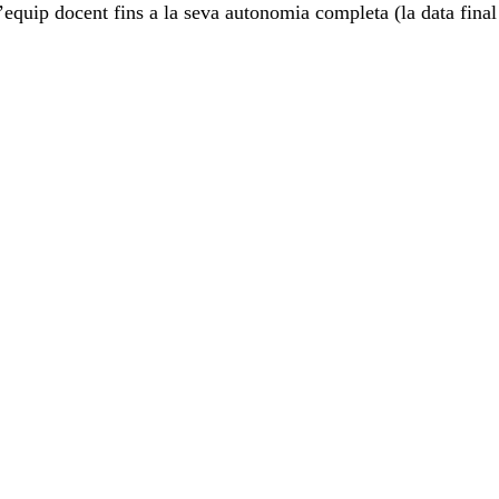
quip docent fins a la seva autonomia completa (la data final 
tre els països més pobres del món. La seva taxa de 
e gènere com la gran necessitat de professionals en 