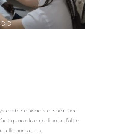
anys amb 7 episodis de pràctica.
ràctiques als estudiants d’últim
 la llicenciatura.