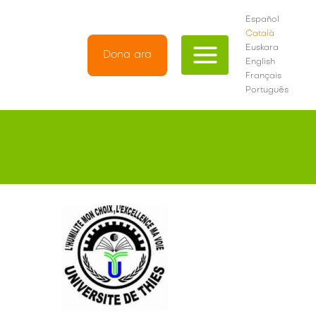
Español
Català
Euskara
Dona ara
English
Français
Português