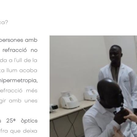
ica?
 persones amb
refracció no
a a l’ull de la
ta llum acaba
hipermetropia,
refracció més
regir amb unes
 25* òptics
ifra que deixa