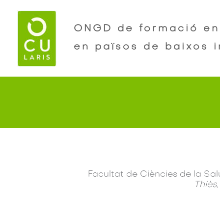
Vés
al
ONGD de formació en 
contingut
en països de baixos 
Facultat de Ciències de la Sal
Thiès