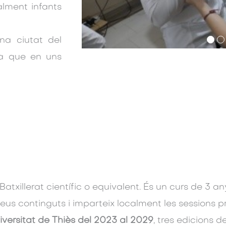
alment infants
na ciutat del
ra que en uns
 Batxillerat científic o equivalent. És un curs de 3 
seus continguts i imparteix localment les sessions p
ersitat de Thiès del 2023 al 2029
, tres edicions de