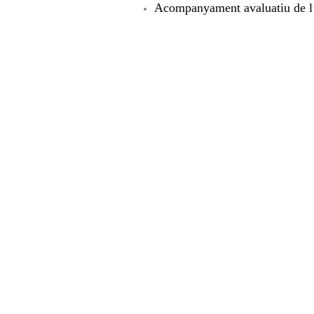
Acompanyament avaluatiu de l’e
CONTEXT SOCIAL I SANITARI AL SENEGAL
Segons
Nacions Unides
(2021), El Senegal està en
dona reflecteix tant l’alt nivell de desigualtat d