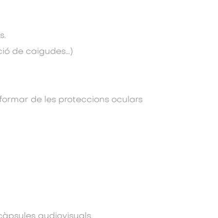
s.
nció de caigudes…)
 informar de les proteccions oculars
càpsules audiovisuals,