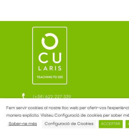
(+34) 622 227 339
Dilluns a dijous 9:00 a 17:00h
Fem servir cookies al nostre lloc web per oferir-vos l'experiènci
Divendres 9:00 a 15:00h
manera explícita. Visiteu Configuració de cookies per saber més
Saber-ne més
Configuració de Cookies
ACCEPTAR
hola@ocularis.ong