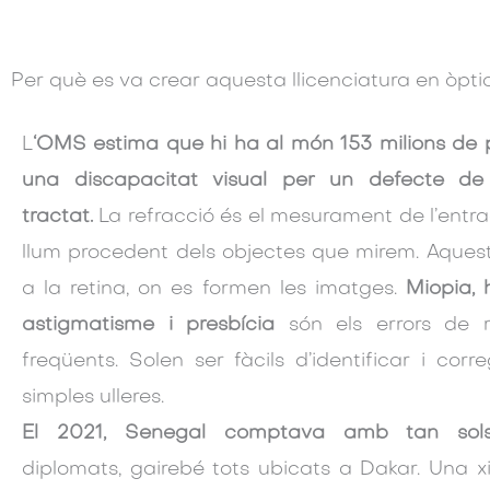
Per què es va crear aquesta llicenciatura en òpt
L
‘OMS estima que hi ha al món 153 milions de
una discapacitat visual per un defecte de 
tractat.
La refracció és el mesurament de l’entrad
llum procedent dels objectes que mirem. Aques
a la retina, on es formen les imatges.
Miopia, 
astigmatisme i presbícia
són els errors de 
freqüents. Solen ser fàcils d’identificar i cor
simples ulleres.
El 2021, Senegal comptava amb tan sols
diplomats, gairebé tots ubicats a Dakar. Una x