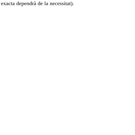
exacta dependrà de la necessitat).
natalitat de més de 4 fills per
atenció pediàtrica.
Més informació →