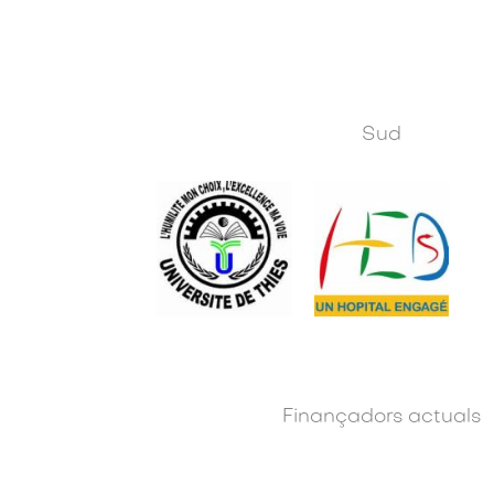
Sud
Finançadors actuals