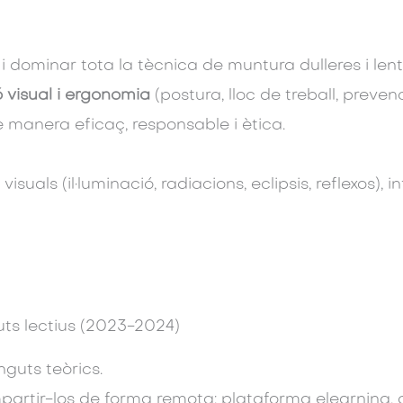
i dominar tota la tècnica de muntura dulleres i lent
 visual i ergonomia
(postura, lloc de treball, preve
e manera eficaç, responsable i ètica.
isuals (il·luminació, radiacions, eclipsis, reflexos),
ts lectius (2023-2024)
nguts teòrics.
partir-los de forma remota: plataforma elearning, 