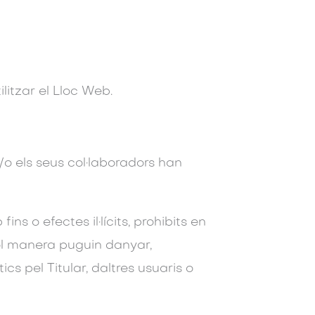
litzar el Lloc Web.
 i/o els seus col·laboradors han
s o efectes il·lícits, prohibits en
evol manera puguin danyar,
ics pel Titular, daltres usuaris o