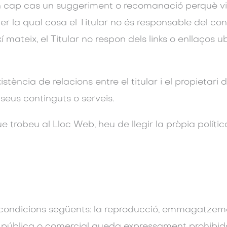
en cap cas un suggeriment o recomanació perquè vi
 per la qual cosa el Titular no és responsable del con
í mateix, el Titular no respon dels links o enllaços u
tència de relacions entre el titular i el propietari del
 seus continguts o serveis.
 trobeu al Lloc Web, heu de llegir la pròpia polític
 condicions següents: la reproducció, emmagatzema
tat pública o comercial queda expressament prohibi