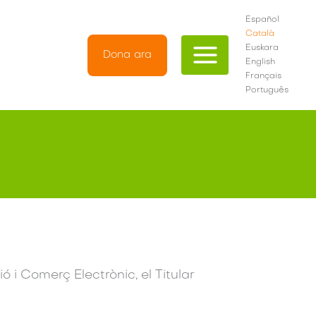
Español
Català
Euskara
Dona ara
English
Français
Português
ió i Comerç Electrònic, el Titular