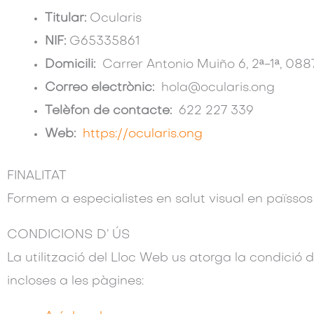
Titular:
Ocularis
NIF:
G65335861
Domicili:
Carrer Antonio Muiño 6, 2ª-1ª, 088
Correo electrònic:
hola@ocularis.ong
Telèfon de contacte:
622 227 339
Web:
https://ocularis.ong
FINALITAT
Formem a especialistes en salut visual en païssos
CONDICIONS D’ ÚS
La utilització del Lloc Web us atorga la condició d
incloses a les pàgines: