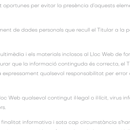
t oportunes per evitar la presència d’aquests elem
ament de dades personals que recull el Titular a la
multimèdia i els materials inclosos al Lloc Web de fon
rar que la informació continguda és correcta, el Ti
a expressament qualsevol responsabilitat per error 
 Web qualsevol contingut il·legal o il·lícit, virus i
rs.
inalitat informativa i sota cap circumstància s’ha