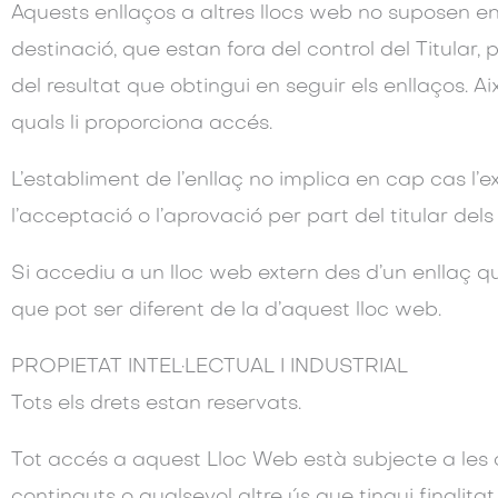
Aquests enllaços a altres llocs web no suposen 
destinació, que estan fora del control del Titular,
del resultat que obtingui en seguir els enllaços. Aix
quals li proporciona accés.
L’establiment de l’enllaç no implica en cap cas l’exis
l’acceptació o l’aprovació per part del titular dels
Si accediu a un lloc web extern des d’un enllaç que
que pot ser diferent de la d’aquest lloc web.
PROPIETAT INTEL·LECTUAL I INDUSTRIAL
Tots els drets estan reservats.
Tot accés a aquest Lloc Web està subjecte a les
continguts o qualsevol altre ús que tingui finali