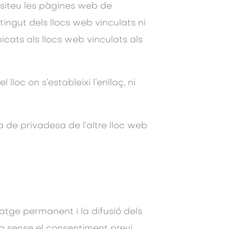
siteu les pàgines web de
tingut dels llocs web vinculats ni
bicats als llocs web vinculats als
 lloc on s’estableixi l’enllaç, ni
a de privadesa de l’altre lloc web
tge permanent i la difusió dels
da sense el consentiment previ