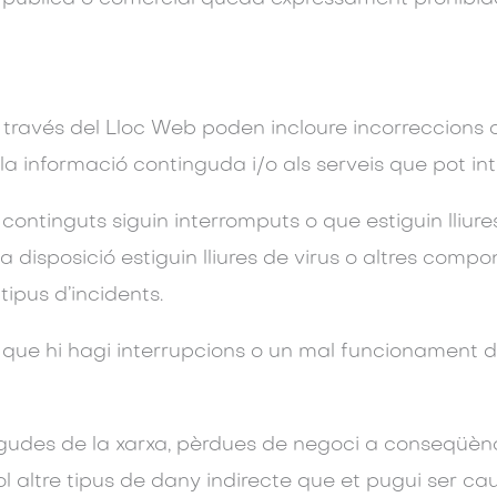
 a través del Lloc Web poden incloure incorreccions 
 a la informació continguda i/o als serveis que pot i
 continguts siguin interromputs o que estiguin lliure
a a disposició estiguin lliures de virus o altres com
 tipus d’incidents.
s que hi hagi interrupcions o un mal funcionament d
 caigudes de la xarxa, pèrdues de negoci a conseqüè
l altre tipus de dany indirecte que et pugui ser cau