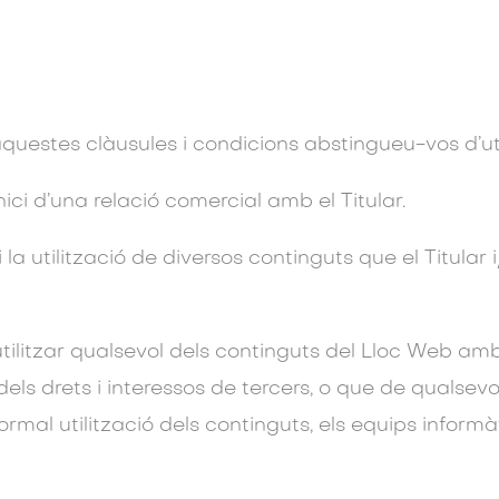
uestes clàusules i condicions abstingueu-vos d’uti
ici d’una relació comercial amb el Titular.
 i la utilització de diversos continguts que el Titular
itzar qualsevol dels continguts del Lloc Web amb fin
s dels drets i interessos de tercers, o que de quals
ormal utilització dels continguts, els equips informàt