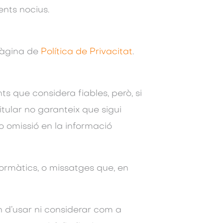
ents nocius.
 pàgina de
Política de Privacitat
.
ts que considera fiables, però, si
tular no garanteix que sigui
o omissió en la informació
nformàtics, o missatges que, en
n d’usar ni considerar com a