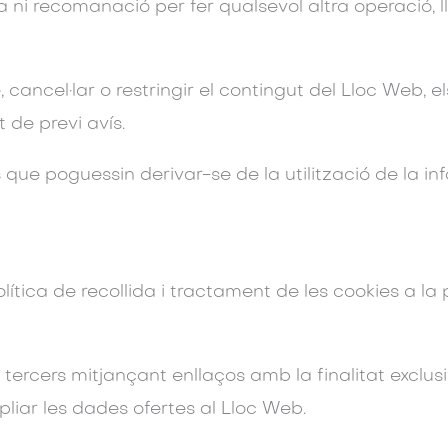
 ni recomanació per fer qualsevol altra operació, ll
, cancel·lar o restringir el contingut del Lloc Web, e
 de previ avís.
s que poguessin derivar-se de la utilització de la i
olítica de recollida i tractament de les cookies a l
 tercers mitjançant enllaços amb la finalitat exclusi
pliar les dades ofertes al Lloc Web.