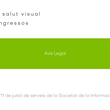
salut visual
ingressos
Avís Legal
11 de juliol, de serveis de la Societat de la Informac