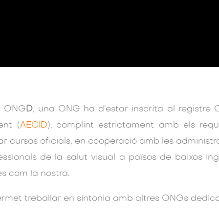
na ONG
D
, una ONG ha d’estar inscrita al registr
ent (
AECID
), complint estrictament amb els requ
r cursos oficials, en cooperació amb les administrac
essionals de la salut visual a països de baixos i
es com la nostra.
rmet treballar en sintonia amb altres ONGs dedicad