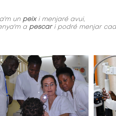
a'm un
peix
i menjaré avui,
enya'm a
pescar
i podré menjar cad