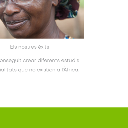
Els nostres èxits
nseguit crear diferents estudis
alitats que no existien a l’Àfrica.