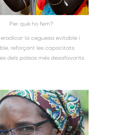
Per què ho fem?
eradicar la ceguesa evitable i
ble, reforçant les capacitats
es dels països més desafavorits.