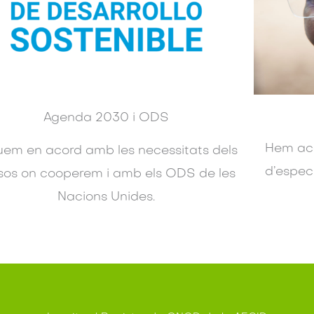
Agenda 2030 i ODS
Hem aco
uem en acord amb les necessitats dels
d’especi
sos on cooperem i amb els ODS de les
Nacions Unides.