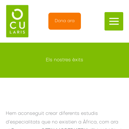
Vés
al
contingut
Dona ara
Els nostres èxits
Hem aconseguit crear diferents estudis
d’especialitats que no existien a Àfrica, com ara