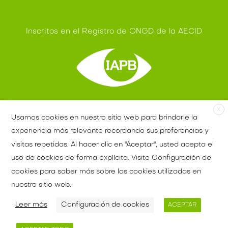
Inscritos en el Registro de ONGD de la AECID
Miembros IAPB - OMS
X
Usamos cookies en nuestro sitio web para brindarle la
experiencia más relevante recordando sus preferencias y
visitas repetidas. Al hacer clic en "Aceptar", usted acepta el
uso de cookies de forma explícita. Visite Configuración de
Ventajas fiscales
Aviso legal
cookies para saber más sobre las cookies utilizadas en
Política de privacidad
nuestro sitio web.
Política de cookies
Leer más
Configuración de cookies
ACEPTAR