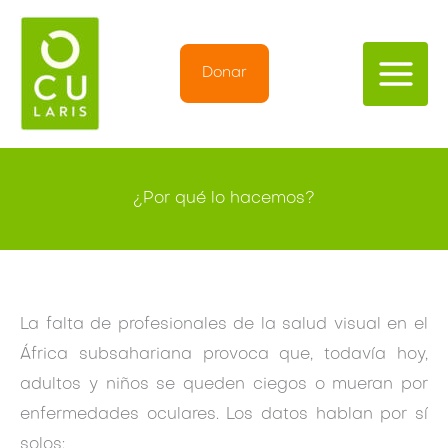
Ir
al
contenido
Donar
¿Por qué lo hacemos?
La falta de profesionales de la salud visual en el
África subsahariana provoca que, todavía hoy,
adultos y niños se queden ciegos o mueran por
enfermedades oculares. Los datos hablan por sí
solos: