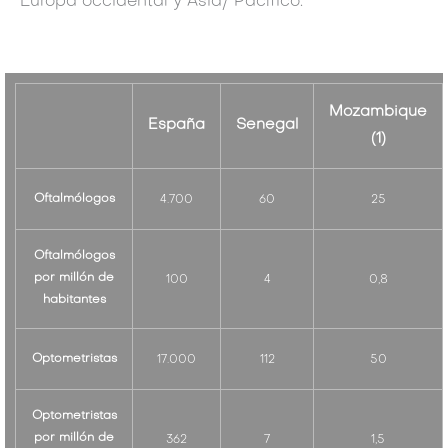
Europa occidental y Asia/ Pacífico.
Mozambique
España
Senegal
(1)
Oftalmólogos
4.700
60
25
Oftalmólogos
por millón de
100
4
0,8
habitantes
Optometristas
17.000
112
50
Optometristas
por millón de
362
7
1,5