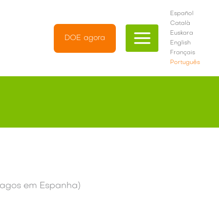
Español
Català
Euskara
DOE agora
English
Français
Português
 pagos em Espanha)