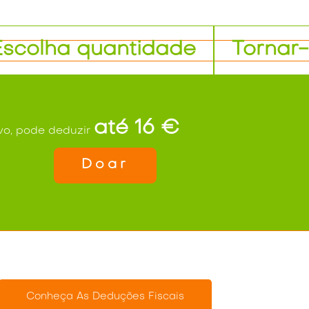
Escolha quantidade
Tornar-
até 16 €
vo, pode deduzir
Doar
Conheça As Deduções Fiscais