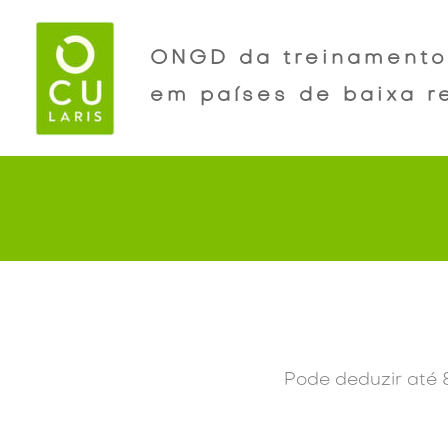
Skip
to
ONGD da treinamento
content
em países de baixa r
Pode deduzir até 