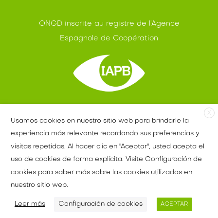
ONGD inscrite au registre de l’Agence
Espagnole de Coopération
Membre de l’IAPB-OMS
X
Usamos cookies en nuestro sitio web para brindarle la
experiencia más relevante recordando sus preferencias y
visitas repetidas. Al hacer clic en "Aceptar", usted acepta el
uso de cookies de forma explícita. Visite Configuración de
Déductions Fiscales
Mention légale
cookies para saber más sobre las cookies utilizadas en
Données personnelles
nuestro sitio web.
Politique de Cookies
Leer más
Configuración de cookies
ACEPTAR